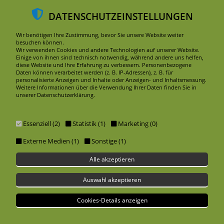
DATENSCHUTZEINSTELLUNGEN
DE
EN
NEWS
Wir benötigen Ihre Zustimmung, bevor Sie unsere Website weiter
besuchen können.
Wir verwenden Cookies und andere Technologien auf unserer Website.
Einige von ihnen sind technisch notwendig, während andere uns helfen,
diese Website und Ihre Erfahrung zu verbessern. Personenbezogene
Daten können verarbeitet werden (z. B. IP-Adressen), z. B. für
personalisierte Anzeigen und Inhalte oder Anzeigen- und Inhaltsmessung.
Weitere Informationen über die Verwendung Ihrer Daten finden Sie in
unserer Datenschutzerklärung.
Essenziell (2)
Statistik (1)
Marketing (0)
Externe Medien (1)
Sonstige (1)
Alle akzeptieren
Auswahl akzeptieren
WINTERGOLD
THE PERFECT COMBINATION OF
Cookies-Details anzeigen
QUALITY AND