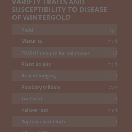
VARIETY TRAITS AND
SUSCEPTIBILITY TO DISEASE
OF WINTERGOLD
Yield
high to very
Maturity
medium
TKM (thousand kernel mass)
medium
Plant height
medium to 
Risk of lodging
moderate
Powdery mildew
low to med
Leaf rust
medium
Yellow rust
medium
Septoria leaf bloch
medium