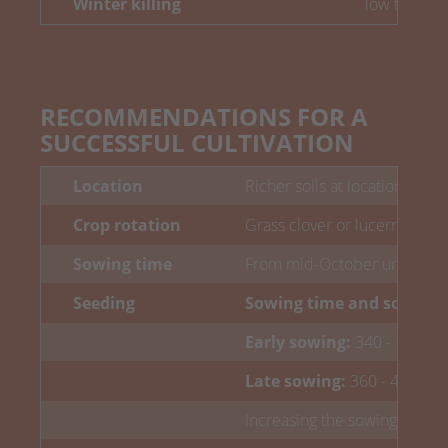
Winter killing
low to med
RECOMMENDATIONS FOR A
SUCCESSFUL CULTIVATION
Location
Richer soils at locations sui
Crop rotation
Grass clover or lucerne gras
Sowing time
From mid-October until mi
Seeding
Sowing time and sowing 
Early sowing:
340 - 380 gra
Late sowing:
360 - 400 gra
Increasing the sowing rate o