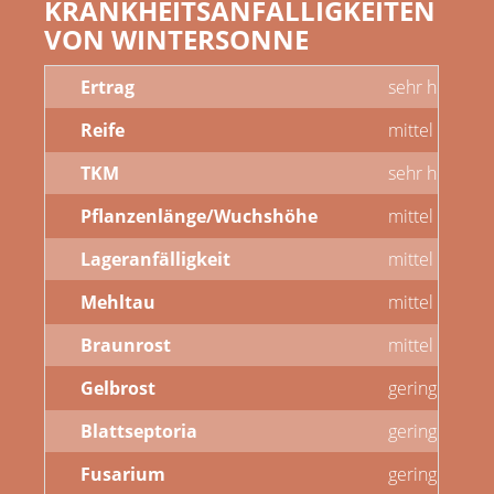
KRANKHEITSANFÄLLIGKEITEN
VON WINTERSONNE
Ertrag
sehr hoch
Reife
mittel
TKM
sehr hoch
Pflanzenlänge/Wuchshöhe
mittel bis lan
Lageranfälligkeit
mittel
Mehltau
mittel
Braunrost
mittel
Gelbrost
gering
Blattseptoria
gering bis mit
Fusarium
gering