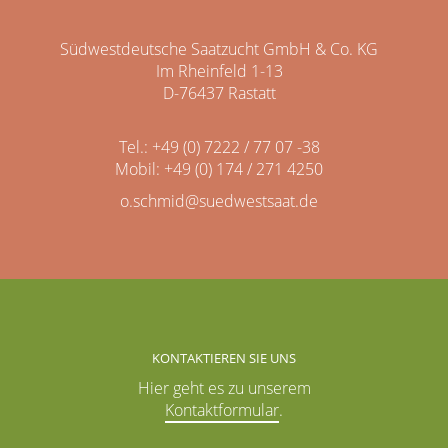
Südwestdeutsche Saatzucht GmbH & Co. KG
Im Rheinfeld 1-13
D-76437 Rastatt
Tel.: +49 (0) 7222 / 77 07 -38
Mobil: +49 (0) 174 / 271 4250
o.schmid@suedwestsaat.de
KONTAKTIEREN SIE UNS
Hier geht es zu unserem
Kontaktformular
.