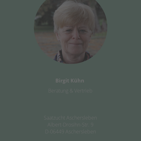
Birgit Kühn
Beratung & Vertrieb
Saatzucht Aschersleben
Albert-Drosihn-Str. 9
D-06449 Aschersleben