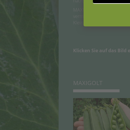
nachgefragt.
MAXIGOLT wurde für die spe
vermarktet. MaxiGOLT ist ni
Kleingarten und bei Gemüs
Klicken Sie auf das Bild
MAXIGOLT