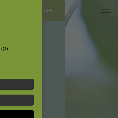
AKTUELLES
 (1)
iedlicher Zielsetzung in
s Alters wird LISA
ellen Ackerbau verstärkt