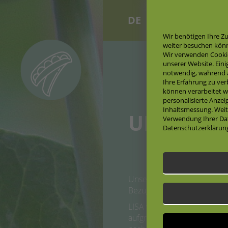
DE
EN
Wir benötigen Ihre Z
weiter besuchen kön
Wir verwenden Cooki
unserer Website. Eini
notwendig, während a
Ihre Erfahrung zu ve
können verarbeitet wer
personalisierte Anze
Inhaltsmessung. Weit
UNSERE 
Verwendung Ihrer Dat
Datenschutzerklärun
Unsere Erbsensorten LISA 
Bezug auf die Nutzungsrich
LISA wurde für die Grünnutz
aufgrund der Zunahme des 