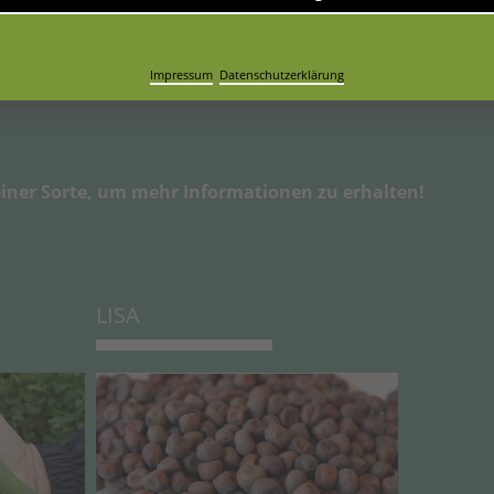
zifischen Anforderungen an eine Frischmarkterbse selektiert 
cht nur bei professionellen Gartenbau-betrieben ein Begriff, s
Impressum
|
Datenschutzerklärung
eanbauern mit Direktvermarktung beliebt.
 einer Sorte, um mehr Informationen zu erhalten!
LISA