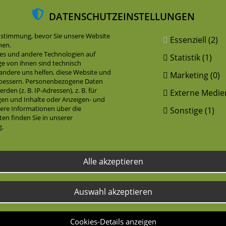
DATENSCHUTZEINSTELLUNGEN
ustimmung, bevor Sie unsere Website
Essenziell (2)
nen.
es und andere Technologien auf
Statistik (1)
ge von ihnen sind technisch
ndere uns helfen, diese Website und
Marketing (0)
rbessern. Personenbezogene Daten
den (z. B. IP-Adressen), z. B. für
Externe Medien
igen und Inhalte oder Anzeigen- und
ere Informationen über die
Sonstige (1)
ERBSENSORTEN
en finden Sie in unserer
g.
Alle akzeptieren
und MAXIGOLT stammen aus zwei Zuchtprogrammen mit untersch
tung.
Auswahl akzeptieren
ung gezüchtet und wird seit dem Jahr 1978 angebaut. Trotz ihre
ökologischen Anbaus und der Greening-Auflagen im konvention
Cookies-Details anzeigen